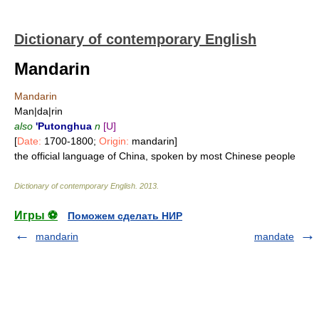
Dictionary of contemporary English
Mandarin
Mandarin
Man|da|rin
also
'Putonghua
n
[U]
[
Date:
1700-1800;
Origin:
mandarin]
the official language of China, spoken by most Chinese people
Dictionary of contemporary English
.
2013
.
Игры ⚽
Поможем сделать НИР
mandarin
mandate