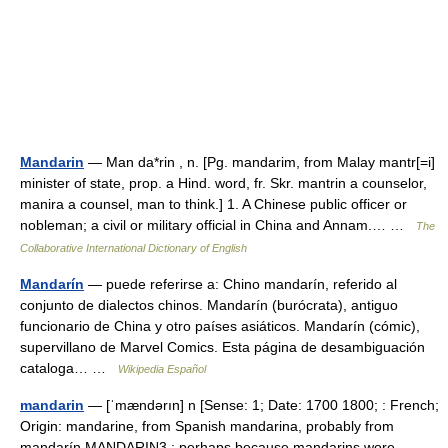
Mandarin
— Man da*rin , n. [Pg. mandarim, from Malay mantr[=i]
minister of state, prop. a Hind. word, fr. Skr. mantrin a counselor,
manira a counsel, man to think.] 1. A Chinese public officer or
nobleman; a civil or military official in China and Annam.… …
The
Collaborative International Dictionary of English
Mandarín
— puede referirse a: Chino mandarín, referido al
conjunto de dialectos chinos. Mandarín (burócrata), antiguo
funcionario de China y otro países asiáticos. Mandarín (cómic),
supervillano de Marvel Comics. Esta página de desambiguación
cataloga… …
Wikipedia Español
mandarin
— [ˈmændərın] n [Sense: 1; Date: 1700 1800; : French;
Origin: mandarine, from Spanish mandarina, probably from
mandarín MANDARIN3 ; perhaps because mandarins wore