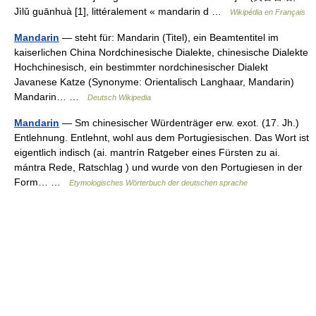
Jìlǔ guānhuà [1], littéralement « mandarin d …
Wikipédia en Français
Mandarin
— steht für: Mandarin (Titel), ein Beamtentitel im
kaiserlichen China Nordchinesische Dialekte, chinesische Dialekte
Hochchinesisch, ein bestimmter nordchinesischer Dialekt
Javanese Katze (Synonyme: Orientalisch Langhaar, Mandarin)
Mandarin… …
Deutsch Wikipedia
Mandarin
— Sm chinesischer Würdenträger erw. exot. (17. Jh.)
Entlehnung. Entlehnt, wohl aus dem Portugiesischen. Das Wort ist
eigentlich indisch (ai. mantrín Ratgeber eines Fürsten zu ai.
mántra Rede, Ratschlag ) und wurde von den Portugiesen in der
Form… …
Etymologisches Wörterbuch der deutschen sprache