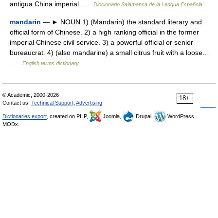
antigua China imperial …
Diccionario Salamanca de la Lengua Española
mandarin
— ► NOUN 1) (Mandarin) the standard literary and
official form of Chinese. 2) a high ranking official in the former
imperial Chinese civil service. 3) a powerful official or senior
bureaucrat. 4) (also mandarine) a small citrus fruit with a loose…
…
English terms dictionary
© Academic, 2000-2026
18+
Contact us:
Technical Support
,
Advertising
Dictionaries export
, created on PHP,
Joomla,
Drupal,
WordPress,
MODx.