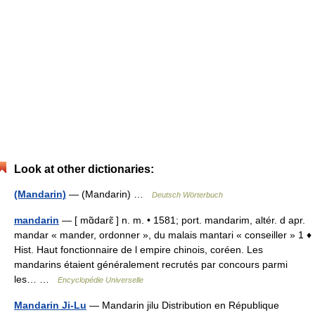
Look at other dictionaries:
(Mandarin)
— (Mandarin) …
Deutsch Wörterbuch
mandarin
— [ mɑ̃darɛ̃ ] n. m. • 1581; port. mandarim, altér. d apr.
mandar « mander, ordonner », du malais mantari « conseiller » 1 ♦
Hist. Haut fonctionnaire de l empire chinois, coréen. Les
mandarins étaient généralement recrutés par concours parmi
les… …
Encyclopédie Universelle
Mandarin Ji-Lu
— Mandarin jilu Distribution en République