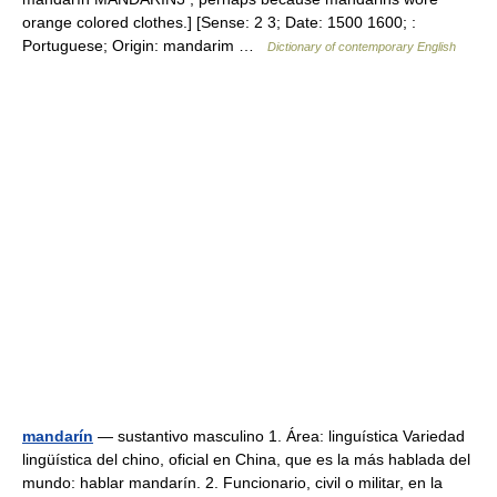
orange colored clothes.] [Sense: 2 3; Date: 1500 1600; :
Portuguese; Origin: mandarim …
Dictionary of contemporary English
mandarín
— sustantivo masculino 1. Área: linguística Variedad
lingüística del chino, oficial en China, que es la más hablada del
mundo: hablar mandarín. 2. Funcionario, civil o militar, en la